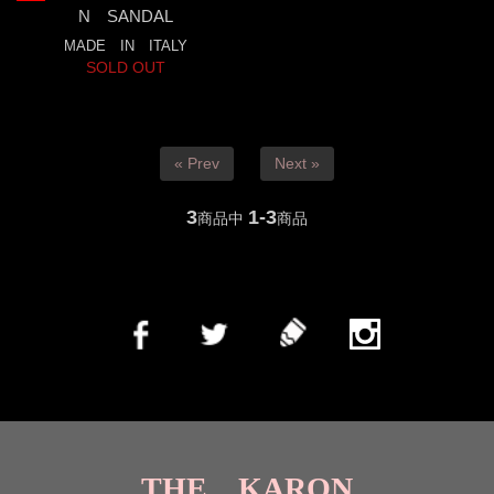
N SANDAL
MADE IN ITALY
SOLD OUT
« Prev
Next »
3
1-3
商品中
商品
THE KARON