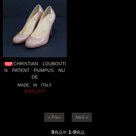
CHRISTIAN LOUBOUTI
N PATENT PUMPUS NU
DE
MADE IN ITALY
SOLD OUT
« Prev
Next »
9
1-9
商品中
商品