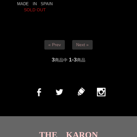
MADE IN SPAIN
SOLD OUT
« Prev
Next »
3
1-3
商品中
商品
THE KARON