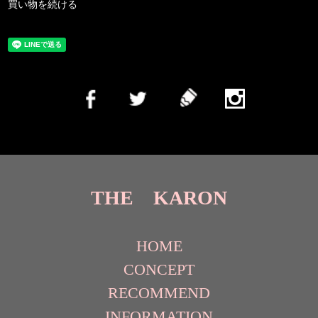
買い物を続ける
THE KARON
HOME
CONCEPT
RECOMMEND
INFORMATION