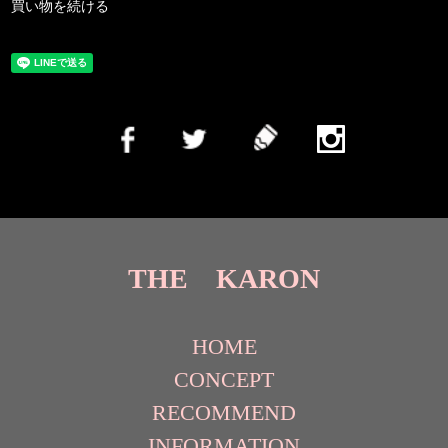
買い物を続ける
THE KARON
HOME
CONCEPT
RECOMMEND
INFORMATION